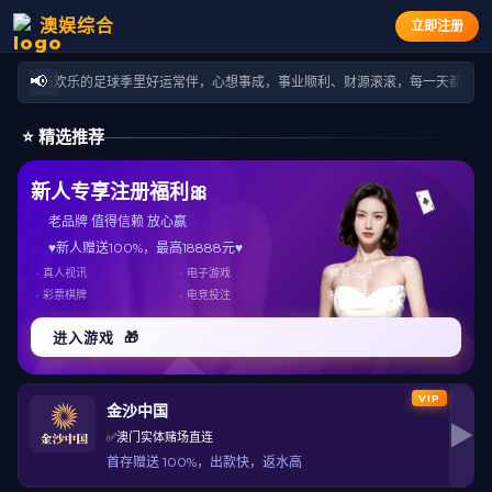
澳娱综合
立即注册
📢
充满热血与欢乐的足球季里好运常伴，心想事成，事业顺利、财源滚滚，每一天都充满
⭐ 精选推荐
新人专享注册福利🎀
老品牌 值得信赖 放心赢
♥️新人赠送100%，最高18888元♥️
·
真人视讯
·
电子游戏
·
体育投注
·
彩票棋牌
·
电竞投注
·
捕鱼娱乐
进入游戏
🎁
VIP
金沙中国
▶
✅澳门实体赌场直连
首存赠送 100%，出款快，返水高